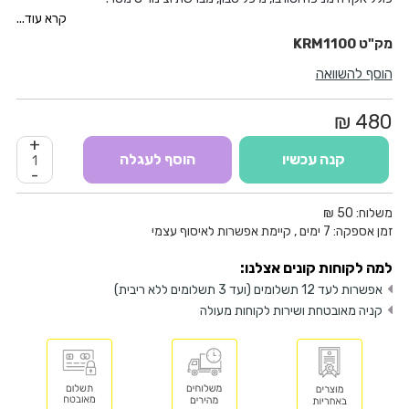
מק”ט:
1100EX
KRM
MET
קרא עוד...
לחץ עבודה: 125
BAR
KRM1100
ליטר/ שעה: 360
הוסף להשוואה
הספק חשמלי: 1750W
מתח: 230V/50HZ
מימדים (ס”מ): 68X25X28
480 ₪
משקל: 6.5 ק”ג
+
קנה עכשיו
הוסף לעגלה
-
משלוח:
50 ₪
זמן אספקה:
7
ימים
, קיימת אפשרות לאיסוף עצמי
למה לקוחות קונים אצלנו:
אפשרות לעד 12 תשלומים (ועד 3 תשלומים ללא ריבית)
קניה מאובטחת ושירות לקוחות מעולה