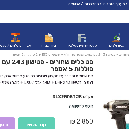
מעקב הזמנות
התחברות
הרשמה
לבית ולגינה
סניטריה ואינסטלציה
ציוד ובנייה
אביזרים נלווים / טכני
 שואב ופוטר מתחלף + אימפקט 153 + 2 סוללות 5 אמפר
סוללות 5 אמפר
סט שחור מיוחד לבעלי מקצוע שרוצים להימנע מפיזור אבק בזמ
דגמים: פטישון DHR243 + שואב אבק DX07 + פוטר נשלף + אימפקט DTD153
מארז: מק-פק
DLX2505TJB
הוסף להשוואה
2,850 ₪
קנה עכשיו
הוסף