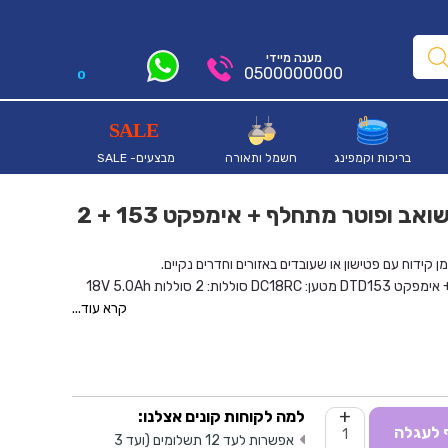
מענה מיידי
0500000000
0
בריכות וקמפינג
חשמל ותאורה
מבצעים- SALE
סט כלים שחורים - פטישון 243 עם שואב ופוטר מתחלף + אימפקט 153 + 2
ן קידוח עם פטישון
או שעובדים באזורים וחדרים נקיים.
מטען: DC18RC
סוללות: 2 סוללות 18V 5.0Ah
קרא עוד...
+
למה לקוחות קונים אצלנו:
 לעגלה
אפשרות לעד 12 תשלומים (ועד 3