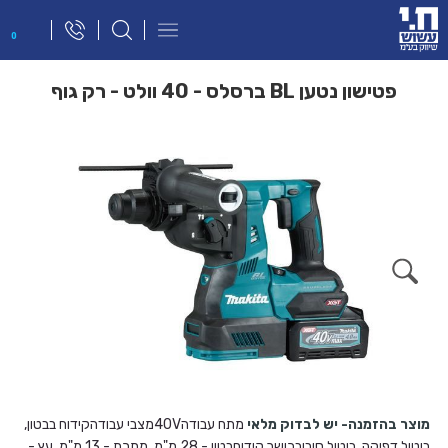
פתח
0
תפריט
ניווט
פטישון נטען BL ברסלס - 40 וולט - רק גוף
מוצר בהזמנה- יש לבדוק מלאי
מתח עבודה40Vמצבי עבודהקידוח בבטון,
ביטול דפיקה, ביטול סיבובכושר קידוחבטון - 28 מ"מ, מתכת - 13 מ"מ, עץ -