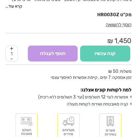
32 מ"מ, כוס - 54 מ"מ, כוס יהלום - 65 מ"ממהירות0-980 סל"דהלימות0-
קרא עוד...
5000עצמת הלימה2.8Jמשקל3.9 ק"גכללימק"ט
HR003GZ
הוסף להשוואה
1,450 ₪
+
קנה עכשיו
הוסף לעגלה
-
משלוח:
50 ₪
זמן אספקה:
7
ימים
, קיימת אפשרות לאיסוף עצמי
למה לקוחות קונים אצלנו:
אפשרות לעד 12 תשלומים (ועד 3 תשלומים ללא ריבית)
קניה מאובטחת ושירות לקוחות מעולה