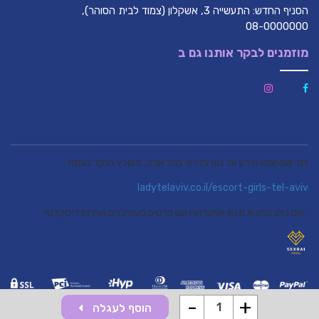
הסניף החדש: התעשייה 3, אשקלון (צמוד לבית הסוהר),
08-0000000
מוזמנים לבקר אותנו גם ב
למי שמחפש מידע על נערות ליווי בתל אביב, מומלץ לבקר בעמוד
ladytelaviv.co.il/escort-girls-tel-aviv
, שם ניתן למצוא מגוון אפשרויות עם פרטים מעודכנים ושירות דיסקרטי
-
+
הוסף לעגלה