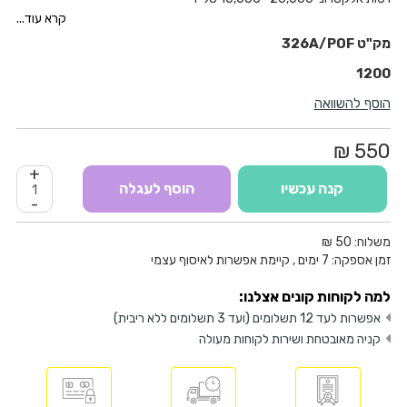
תפסנית “1/4
קרא עוד...
עומק כירסום מירבי- 55 מ”מ
326A/POF
משקל 3 ק"ג
1200
אינו מיועד לעבודות תעשייתיות.
הוסף להשוואה
550 ₪
+
קנה עכשיו
הוסף לעגלה
-
משלוח:
50 ₪
זמן אספקה:
7
ימים
, קיימת אפשרות לאיסוף עצמי
למה לקוחות קונים אצלנו:
אפשרות לעד 12 תשלומים (ועד 3 תשלומים ללא ריבית)
קניה מאובטחת ושירות לקוחות מעולה