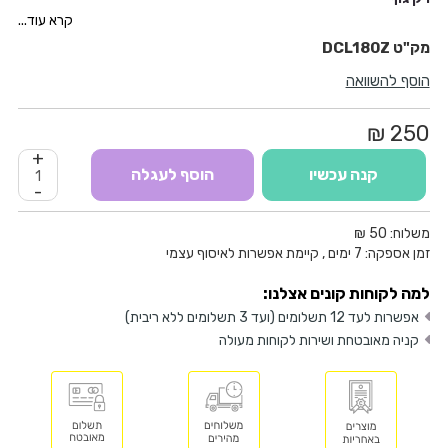
מתח עבודה 18V
קרא עוד...
מהירות זרימה 1.4 מ"ק / דקה
DCL180Z
עוצמת שאיבה 4.2
KPA
הוסף להשוואה
משקל 3.5 ק"ג
מק"ט DCL180
250 ₪
+
קנה עכשיו
הוסף לעגלה
-
משלוח:
50 ₪
זמן אספקה:
7
ימים
, קיימת אפשרות לאיסוף עצמי
למה לקוחות קונים אצלנו:
אפשרות לעד 12 תשלומים (ועד 3 תשלומים ללא ריבית)
קניה מאובטחת ושירות לקוחות מעולה