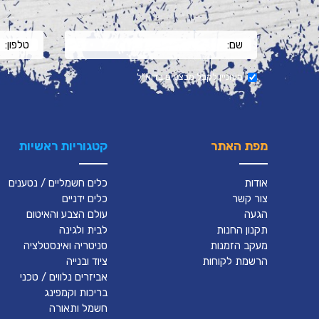
מעוניין לקבל מבצעים בדוא"ל
מפת האתר
קטגוריות ראשיות
אודות
כלים חשמליים / נטענים
צור קשר
כלים ידניים
הגעה
עולם הצבע והאיטום
תקנון החנות
לבית ולגינה
מעקב הזמנות
סניטריה ואינסטלציה
הרשמת לקוחות
ציוד ובנייה
אביזרים נלווים / טכני
בריכות וקמפינג
חשמל ותאורה