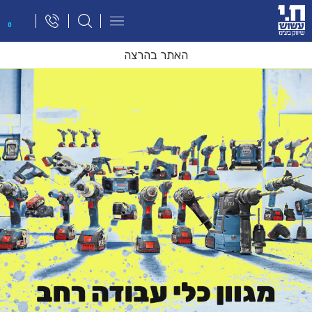
פתח
0
תפריט
ניווט
האתר בהרצה